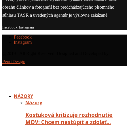
obsahu článkov a fotografií bez predchádzajúceho písomného
súhlasu TASR a uvedených agentúr je výslovne zakázané.
Facebook
Instagram
Facebook
Instagram
@2019 - All Right Reserved. Designed and Developed by
PenciDesign
NÁZORY
Názory
Kosťuková kritizuje rozhodnutie
MOV: Chcem nastúpiť a zdolať…