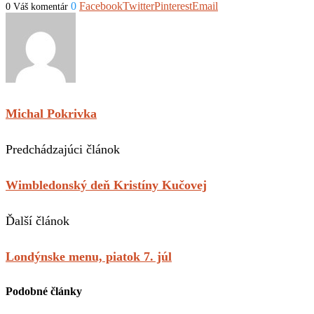
0
Facebook
Twitter
Pinterest
Email
0 Váš komentár
Michal Pokrivka
Predchádzajúci článok
Wimbledonský deň Kristíny Kučovej
Ďalší článok
Londýnske menu, piatok 7. júl
Podobné články