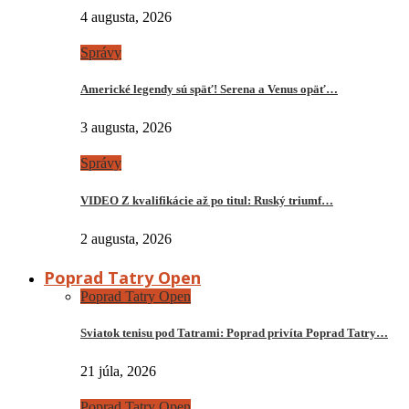
4 augusta, 2026
Správy
Americké legendy sú späť! Serena a Venus opäť…
3 augusta, 2026
Správy
VIDEO Z kvalifikácie až po titul: Ruský triumf…
2 augusta, 2026
Poprad Tatry Open
Poprad Tatry Open
Sviatok tenisu pod Tatrami: Poprad privíta Poprad Tatry…
21 júla, 2026
Poprad Tatry Open