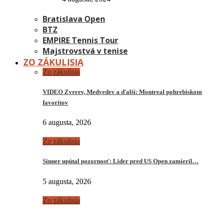
Bratislava Open
BTZ
EMPIRE Tennis Tour
Majstrovstvá v tenise
ZO ZÁKULISIA
Zo zákulisia
VIDEO Zverev, Medvedev a ďalší: Montreal pohrebiskom
favoritov
6 augusta, 2026
Zo zákulisia
Sinner upútal pozornosť: Líder pred US Open zamieril…
5 augusta, 2026
Zo zákulisia