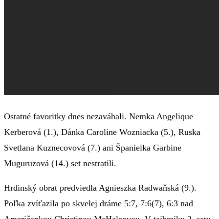
Ostatné favoritky dnes nezaváhali. Nemka Angelique
Kerberová (1.), Dánka Caroline Wozniacka (5.), Ruska
Svetlana Kuznecovová (7.) ani Španielka Garbine
Muguruzová (14.) set nestratili.
Hrdinský obrat predviedla Agnieszka Radwaňská (9.).
Poľka zvíťazila po skvelej dráme 5:7, 7:6(7), 6:3 nad