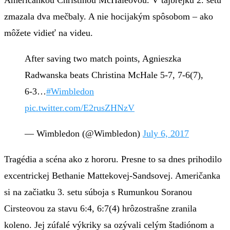
Američankou Christinou McHaleovou. V tajbrejku 2. setu
zmazala dva mečbaly. A nie hocijakým spôsobom – ako
môžete vidieť na videu.
After saving two match points, Agnieszka
Radwanska beats Christina McHale 5-7, 7-6(7),
6-3…
#Wimbledon
pic.twitter.com/E2rusZHNzV
— Wimbledon (@Wimbledon)
July 6, 2017
Tragédia a scéna ako z hororu. Presne to sa dnes prihodilo
excentrickej Bethanie Mattekovej-Sandsovej. Američanka
si na začiatku 3. setu súboja s Rumunkou Soranou
Cirsteovou za stavu 6:4, 6:7(4) hrôzostrašne zranila
koleno. Jej zúfalé výkriky sa ozývali celým štadiónom a