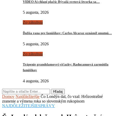
VIDEO Aj chlapi plačú: Bývalá svetová štvorka sa…
5 augusta, 2026
Zo zákulisia
Ďalšia rana pre fanúšikov: Carlos Alcaraz oznámil smutnú…
5 augusta, 2026
Zo zákulisia
Trápenie grandslamovej víťazky: Raducanuová zarmútila
fanúšikov
4 augusta, 2026
Hľadaj
Domov
Najdôležitejšie
Čo Londýn dal, čo vzal: Hrôzostrašné
zranenie a výmena roka so slovenským rukopisom
NAJDÔLEŽITEJŠIE
SPRÁVY