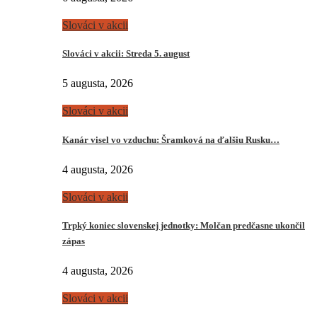
Slováci v akcii
Slováci v akcii: Streda 5. august
5 augusta, 2026
Slováci v akcii
Kanár visel vo vzduchu: Šramková na ďalšiu Rusku…
4 augusta, 2026
Slováci v akcii
Trpký koniec slovenskej jednotky: Molčan predčasne ukončil
zápas
4 augusta, 2026
Slováci v akcii