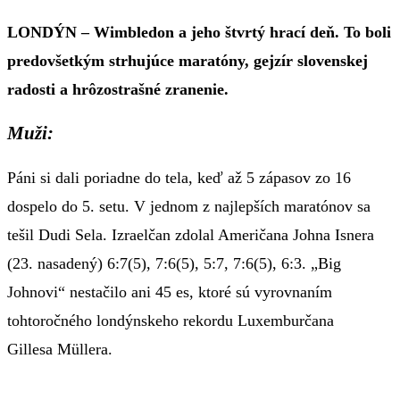
LONDÝN – Wimbledon a jeho štvrtý hrací deň. To boli
predovšetkým strhujúce maratóny, gejzír slovenskej
radosti a hrôzostrašné zranenie.
Muži:
Páni si dali poriadne do tela, keď až 5 zápasov zo 16
dospelo do 5. setu. V jednom z najlepších maratónov sa
tešil Dudi Sela. Izraelčan zdolal Američana Johna Isnera
(23. nasadený) 6:7(5), 7:6(5), 5:7, 7:6(5), 6:3. „Big
Johnovi“ nestačilo ani 45 es, ktoré sú vyrovnaním
tohtoročného londýnskeho rekordu Luxemburčana
Gillesa Müllera.