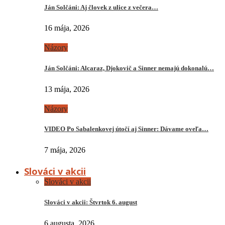
Ján Solčáni: Aj človek z ulice z večera…
16 mája, 2026
Názory
Ján Solčáni: Alcaraz, Djokovič a Sinner nemajú dokonalú…
13 mája, 2026
Názory
VIDEO Po Sabalenkovej útočí aj Sinner: Dávame oveľa…
7 mája, 2026
Slováci v akcii
Slováci v akcii
Slováci v akcii: Štvrtok 6. august
6 augusta, 2026