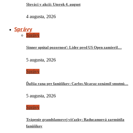
Slováci v akcii: Utorok 4. august
4 augusta, 2026
Správy
Správy
Sinner upútal pozornosť: Líder pred US Open zamieril…
5 augusta, 2026
Správy
Ďalšia rana pre fanúšikov: Carlos Alcaraz oznámil smutnú…
5 augusta, 2026
Správy
Trápenie grandslamovej víťazky: Raducanuová zarmútila
fanúšikov