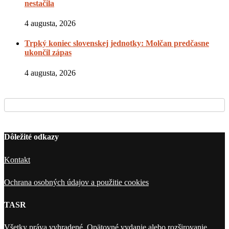
nestačila
4 augusta, 2026
Trpký koniec slovenskej jednotky: Molčan predčasne
ukončil zápas
4 augusta, 2026
Dôležité odkazy
Kontakt
Ochrana osobných údajov a použitie cookies
TASR
Všetky práva vyhradené. Opätovné vydanie alebo rozširovanie