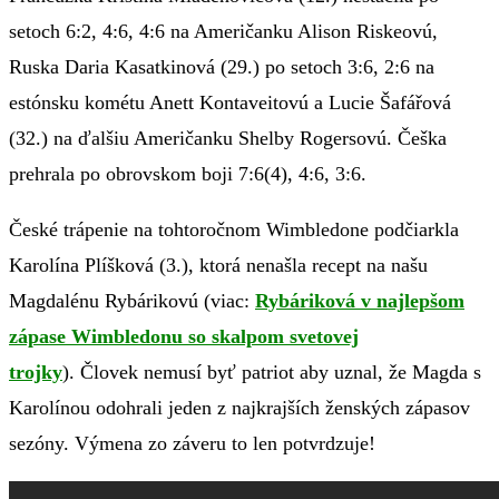
setoch 6:2, 4:6, 4:6 na Američanku Alison Riskeovú,
Ruska Daria Kasatkinová (29.) po setoch 3:6, 2:6 na
estónsku kométu Anett Kontaveitovú a Lucie Šafářová
(32.) na ďalšiu Američanku Shelby Rogersovú. Češka
prehrala po obrovskom boji 7:6(4), 4:6, 3:6.
České trápenie na tohtoročnom Wimbledone podčiarkla
Karolína Plíšková (3.), ktorá nenašla recept na našu
Magdalénu Rybárikovú (viac:
Rybáriková v najlepšom
zápase Wimbledonu so skalpom svetovej
trojky
).
Človek nemusí byť patriot aby uznal, že Magda s
Karolínou odohrali jeden z najkrajších ženských zápasov
sezóny. Výmena zo záveru to len potvrdzuje!