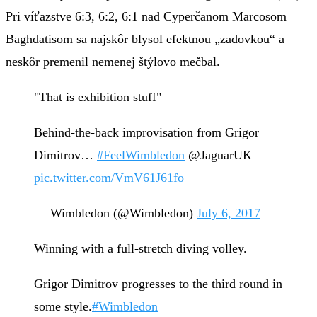
Pri víťazstve 6:3, 6:2, 6:1 nad Cyperčanom Marcosom
Baghdatisom sa najskôr blysol efektnou „zadovkou“ a
neskôr premenil nemenej štýlovo mečbal.
"That is exhibition stuff"
Behind-the-back improvisation from Grigor
Dimitrov…
#FeelWimbledon
@JaguarUK
pic.twitter.com/VmV61J61fo
— Wimbledon (@Wimbledon)
July 6, 2017
Winning with a full-stretch diving volley.
Grigor Dimitrov progresses to the third round in
some style.
#Wimbledon