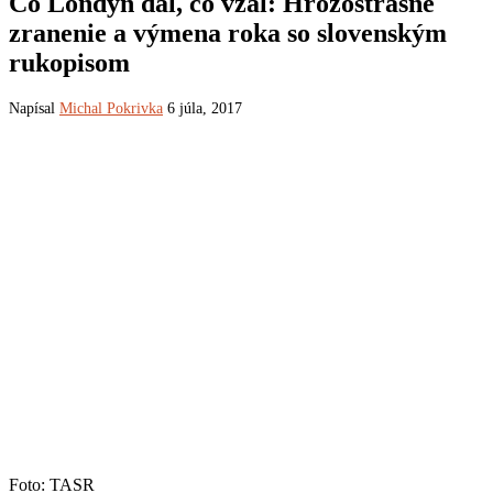
Čo Londýn dal, čo vzal: Hrôzostrašné
zranenie a výmena roka so slovenským
rukopisom
Napísal
Michal Pokrivka
6 júla, 2017
Foto: TASR