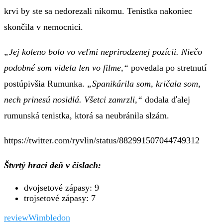
krvi by ste sa nedorezali nikomu. Tenistka nakoniec
skončila v nemocnici.
„Jej koleno bolo vo veľmi neprirodzenej pozícii. Niečo
podobné som videla len vo filme,“
povedala po stretnutí
postúpivšia Rumunka.
„Spanikárila som, kričala som,
nech prinesú nosidlá. Všetci zamrzli,“
dodala ďalej
rumunská tenistka, ktorá sa neubránila slzám.
https://twitter.com/ryvlin/status/882991507044749312
Štvrtý hrací deň v číslach:
dvojsetové zápasy: 9
trojsetové zápasy: 7
review
Wimbledon