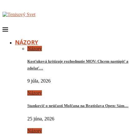
NÁZORY
Názory
Kosťuková kritizuje rozhodnutie MOV: Chcem nastúpiť a
zdolať…
9 júla, 2026
Názory
Stankovič o neúčasti Molčana na Bratislava Open: Sám…
25 júna, 2026
Názory