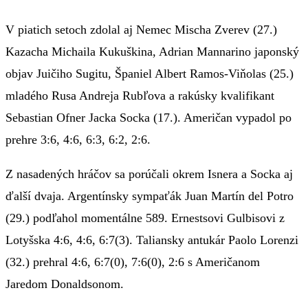
V piatich setoch zdolal aj Nemec Mischa Zverev (27.)
Kazacha Michaila Kukuškina, Adrian Mannarino japonský
objav Juičiho Sugitu, Španiel Albert Ramos-Viňolas (25.)
mladého Rusa Andreja Rubľova a rakúsky kvalifikant
Sebastian Ofner Jacka Socka (17.). Američan vypadol po
prehre 3:6, 4:6, 6:3, 6:2, 2:6.
Z nasadených hráčov sa porúčali okrem Isnera a Socka aj
ďalší dvaja. Argentínsky sympaťák Juan Martín del Potro
(29.) podľahol momentálne 589. Ernestsovi Gulbisovi z
Lotyšska 4:6, 4:6, 6:7(3). Taliansky antukár Paolo Lorenzi
(32.) prehral 4:6, 6:7(0), 7:6(0), 2:6 s Američanom
Jaredom Donaldsonom.