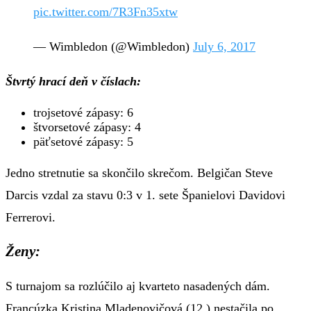
pic.twitter.com/7R3Fn35xtw
— Wimbledon (@Wimbledon)
July 6, 2017
Štvrtý hrací deň v číslach:
trojsetové zápasy: 6
štvorsetové zápasy: 4
päťsetové zápasy: 5
Jedno stretnutie sa skončilo skrečom. Belgičan Steve
Darcis vzdal za stavu 0:3 v 1. sete Španielovi Davidovi
Ferrerovi.
Ženy:
S turnajom sa rozlúčilo aj kvarteto nasadených dám.
Francúzka Kristina Mladenovičová (12.) nestačila po