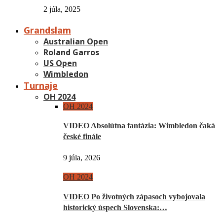
2 júla, 2025
Grandslam
Australian Open
Roland Garros
US Open
Wimbledon
Turnaje
OH 2024
OH 2024
VIDEO Absolútna fantázia: Wimbledon čaká
české finále
9 júla, 2026
OH 2024
VIDEO Po životných zápasoch vybojovala
historický úspech Slovenska:…