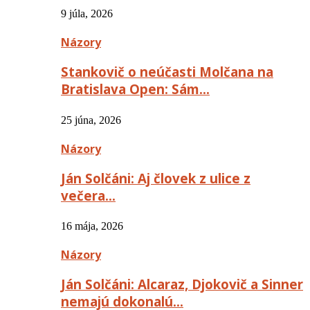
9 júla, 2026
Názory
Stankovič o neúčasti Molčana na
Bratislava Open: Sám…
25 júna, 2026
Názory
Ján Solčáni: Aj človek z ulice z
večera…
16 mája, 2026
Názory
Ján Solčáni: Alcaraz, Djokovič a Sinner
nemajú dokonalú…