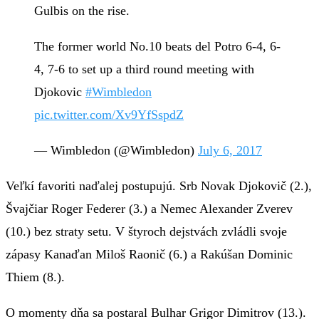
Gulbis on the rise.
The former world No.10 beats del Potro 6-4, 6-
4, 7-6 to set up a third round meeting with
Djokovic
#Wimbledon
pic.twitter.com/Xv9YfSspdZ
— Wimbledon (@Wimbledon)
July 6, 2017
Veľkí favoriti naďalej postupujú. Srb Novak Djokovič (2.),
Švajčiar Roger Federer (3.) a Nemec Alexander Zverev
(10.) bez straty setu. V štyroch dejstvách zvládli svoje
zápasy Kanaďan Miloš Raonič (6.) a Rakúšan Dominic
Thiem (8.).
O momenty dňa sa postaral Bulhar Grigor Dimitrov (13.).