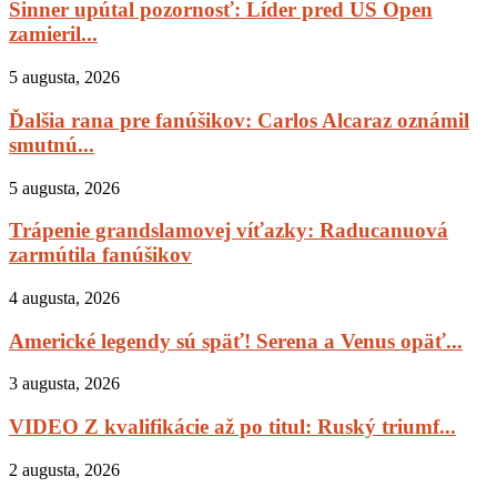
Sinner upútal pozornosť: Líder pred US Open
zamieril...
5 augusta, 2026
Ďalšia rana pre fanúšikov: Carlos Alcaraz oznámil
smutnú...
5 augusta, 2026
Trápenie grandslamovej víťazky: Raducanuová
zarmútila fanúšikov
4 augusta, 2026
Americké legendy sú späť! Serena a Venus opäť...
3 augusta, 2026
VIDEO Z kvalifikácie až po titul: Ruský triumf...
2 augusta, 2026