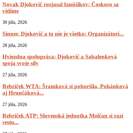
Novak Djokovič rozjasal fanúšikov: Čoskoro sa
vidíme
30 júla, 2026
Sinner, Djokovič a to nie je všetko: Organizátori...
28 júla, 2026
Hviezdna spolupráca: Djokovič a Sabalenková
spoja svoje sily
27 júla, 2026
Rebríček WTA: Šramková si pohoršila, Pohánková
aj Hrunčáková...
27 júla, 2026
Rebríček ATP: Slovenská jednotka Molčan si razí
cestu...