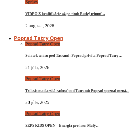
Správy
VIDEO Z kvalifikácie až po titul: Ruský triumf…
2 augusta, 2026
Poprad Tatry Open
Poprad Tatry Open
Sviatok tenisu pod Tatrami: Poprad privíta Poprad Tatry…
21 júla, 2026
Poprad Tatry Open
Trikrát maďarská radosť pod Tatrami: Poprad spoznal mená
20 júla, 2025
Poprad Tatry Open
SEPS KIDS OPEN – Energia pre hru: Malý…