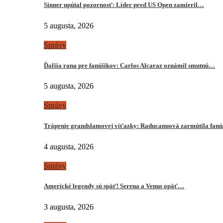
Sinner upútal pozornosť: Líder pred US Open zamieril…
5 augusta, 2026
Správy
Ďalšia rana pre fanúšikov: Carlos Alcaraz oznámil smutnú…
5 augusta, 2026
Správy
Trápenie grandslamovej víťazky: Raducanuová zarmútila fanú
4 augusta, 2026
Správy
Americké legendy sú späť! Serena a Venus opäť…
3 augusta, 2026