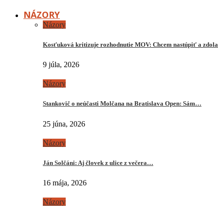
NÁZORY
Názory
Kosťuková kritizuje rozhodnutie MOV: Chcem nastúpiť a zdo
9 júla, 2026
Názory
Stankovič o neúčasti Molčana na Bratislava Open: Sám…
25 júna, 2026
Názory
Ján Solčáni: Aj človek z ulice z večera…
16 mája, 2026
Názory