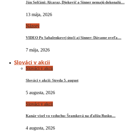
Ján Solčáni: Alcaraz, Djokovič a Sinner nemajú dokonalú…
13 mája, 2026
Názory
VIDEO Po Sabalenkovej útočí aj Sinner: Dávame oveľa…
7 mája, 2026
Slováci v akcii
Slováci v akcii
Slováci v akcii: Streda 5. august
5 augusta, 2026
Slováci v akcii
Kanár visel vo vzduchu: Šramková na ďalšiu Rusku…
4 augusta, 2026