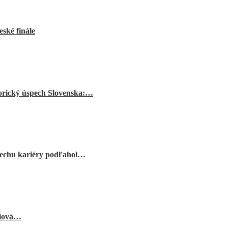
ské finále
orický úspech Slovenska:…
echu kariéry podľahol…
niová…