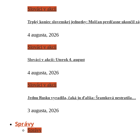
Slováci v akcii
Trpký koniec slovenskej jednotky: Molčan predčasne ukončil z
4 augusta, 2026
Slováci v akcii
Slováci v akcii: Utorok 4. august
4 augusta, 2026
Slováci v akcii
Jednu Rusku vyradila, čaká ju ďalšia: Šramková nestratila…
3 augusta, 2026
Správy
Správy