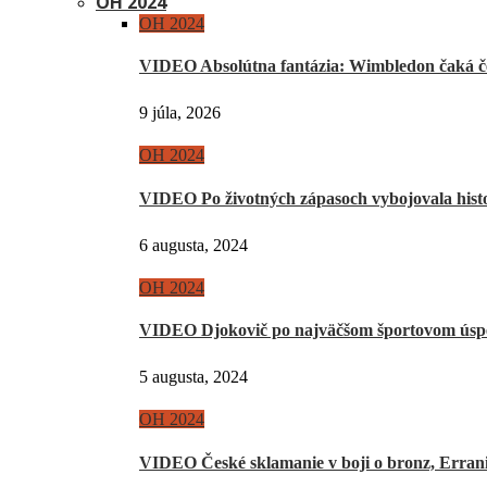
OH 2024
OH 2024
VIDEO Absolútna fantázia: Wimbledon čaká če
9 júla, 2026
OH 2024
VIDEO Po životných zápasoch vybojovala hist
6 augusta, 2024
OH 2024
VIDEO Djokovič po najväčšom športovom úsp
5 augusta, 2024
OH 2024
VIDEO České sklamanie v boji o bronz, Erra