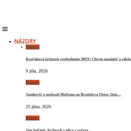
NÁZORY
Názory
Kosťuková kritizuje rozhodnutie MOV: Chcem nastúpiť a zdo
9 júla, 2026
Názory
Stankovič o neúčasti Molčana na Bratislava Open: Sám…
25 júna, 2026
Názory
Ján Solčáni: Aj človek z ulice z večera…