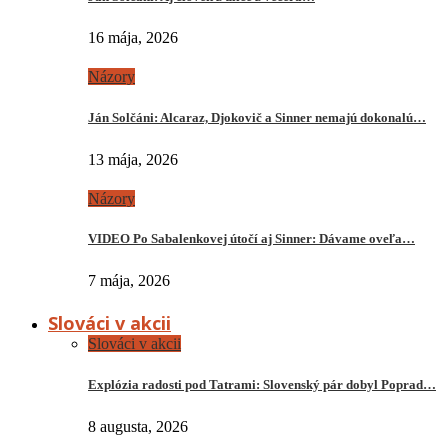
16 mája, 2026
Názory
Ján Solčáni: Alcaraz, Djokovič a Sinner nemajú dokonalú…
13 mája, 2026
Názory
VIDEO Po Sabalenkovej útočí aj Sinner: Dávame oveľa…
7 mája, 2026
Slováci v akcii
Slováci v akcii
Explózia radosti pod Tatrami: Slovenský pár dobyl Poprad…
8 augusta, 2026