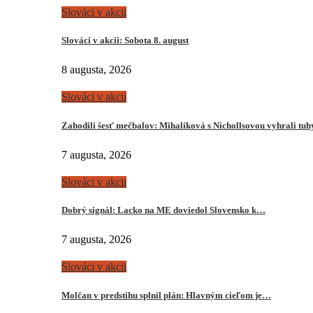
Slováci v akcii
Slováci v akcii: Sobota 8. august
8 augusta, 2026
Slováci v akcii
Zahodili šesť mečbalov: Mihalíková s Nichollsovou vyhrali tu
7 augusta, 2026
Slováci v akcii
Dobrý signál: Lacko na ME doviedol Slovensko k…
7 augusta, 2026
Slováci v akcii
Molčan v predstihu splnil plán: Hlavným cieľom je…