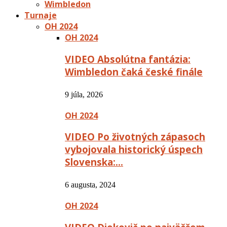
Wimbledon
Turnaje
OH 2024
OH 2024
VIDEO Absolútna fantázia:
Wimbledon čaká české finále
9 júla, 2026
OH 2024
VIDEO Po životných zápasoch
vybojovala historický úspech
Slovenska:…
6 augusta, 2024
OH 2024