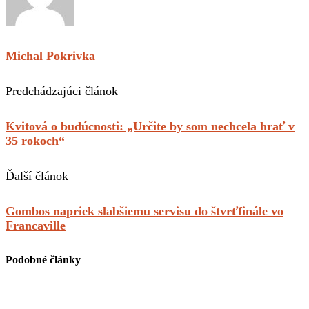
Michal Pokrivka
Predchádzajúci článok
Kvitová o budúcnosti: „Určite by som nechcela hrať v
35 rokoch“
Ďalší článok
Gombos napriek slabšiemu servisu do štvrťfinále vo
Francaville
Podobné články