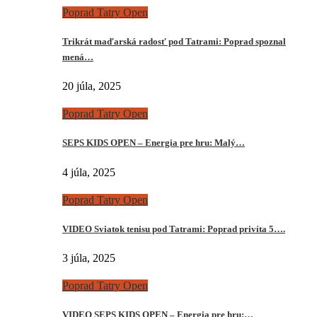
Poprad Tatry Open
Trikrát maďarská radosť pod Tatrami: Poprad spoznal
mená…
20 júla, 2025
Poprad Tatry Open
SEPS KIDS OPEN – Energia pre hru: Malý…
4 júla, 2025
Poprad Tatry Open
VIDEO Sviatok tenisu pod Tatrami: Poprad privíta 5….
3 júla, 2025
Poprad Tatry Open
VIDEO SEPS KIDS OPEN – Energia pre hru:…