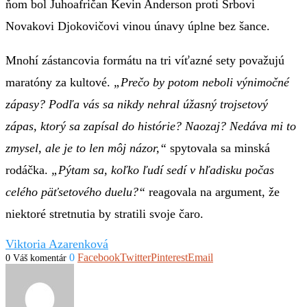
ňom bol Juhoafričan Kevin Anderson proti Srbovi
Novakovi Djokovičovi vinou únavy úplne bez šance.
Mnohí zástancovia formátu na tri víťazné sety považujú
maratóny za kultové.
„Prečo by potom neboli výnimočné
zápasy? Podľa vás sa nikdy nehral úžasný trojsetový
zápas, ktorý sa zapísal do histórie? Naozaj? Nedáva mi to
zmysel, ale je to len môj názor,“
spytovala sa minská
rodáčka.
„Pýtam sa, koľko ľudí sedí v hľadisku počas
celého päťsetového duelu?“
reagovala na argument, že
niektoré stretnutia by stratili svoje čaro.
Viktoria Azarenková
0
Facebook
Twitter
Pinterest
Email
0 Váš komentár