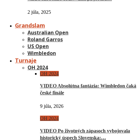
2 júla, 2025
Grandslam
Australian Open
Roland Garros
US Open
Wimbledon
Turnaje
OH 2024
OH 2024
VIDEO Absolútna fantázia: Wimbledon čaká
české finále
9 júla, 2026
OH 2024
VIDEO Po životných zápasoch vybojovala
historický úspech Slovenska:…