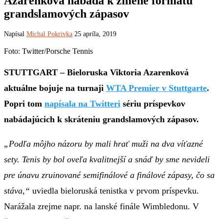
Azarenková nabáda k zmene formátu
grandslamových zápasov
Napísal
Michal Pokrivka
25 apríla, 2019
Foto: Twitter/Porsche Tennis
STUTTGART – Bieloruska Viktoria Azarenková
aktuálne bojuje na turnaji
WTA Premier v Stuttgarte
.
Popri tom
napísala na Twitteri
sériu príspevkov
nabádajúcich k skráteniu grandslamových zápasov.
„Podľa môjho názoru by mali hrať muži na dva víťazné
sety. Tenis by bol oveľa kvalitnejší a snáď by sme nevideli
pre únavu zruinované semifinálové a finálové zápasy, čo sa
stáva,“
uviedla bieloruská tenistka v prvom príspevku.
Narážala zrejme napr. na lanské finále Wimbledonu. V