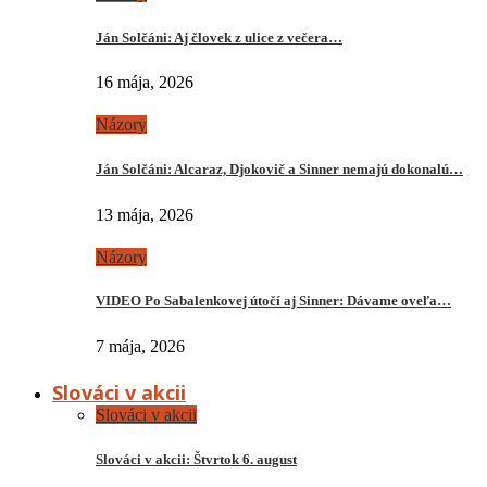
Ján Solčáni: Aj človek z ulice z večera…
16 mája, 2026
Názory
Ján Solčáni: Alcaraz, Djokovič a Sinner nemajú dokonalú…
13 mája, 2026
Názory
VIDEO Po Sabalenkovej útočí aj Sinner: Dávame oveľa…
7 mája, 2026
Slováci v akcii
Slováci v akcii
Slováci v akcii: Štvrtok 6. august