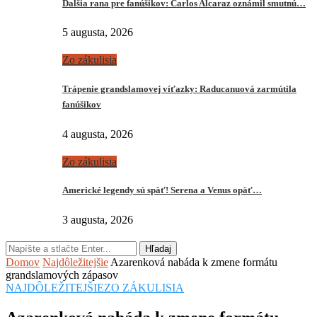
Ďalšia rana pre fanúšikov: Carlos Alcaraz oznámil smutnú…
5 augusta, 2026
Zo zákulisia
Trápenie grandslamovej víťazky: Raducanuová zarmútila
fanúšikov
4 augusta, 2026
Zo zákulisia
Americké legendy sú späť! Serena a Venus opäť…
3 augusta, 2026
Hľadaj
Domov
Najdôležitejšie
Azarenková nabáda k zmene formátu
grandslamových zápasov
NAJDÔLEŽITEJŠIE
ZO ZÁKULISIA