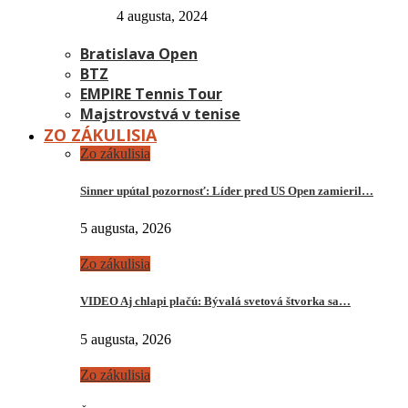
4 augusta, 2024
Bratislava Open
BTZ
EMPIRE Tennis Tour
Majstrovstvá v tenise
ZO ZÁKULISIA
Zo zákulisia
Sinner upútal pozornosť: Líder pred US Open zamieril…
5 augusta, 2026
Zo zákulisia
VIDEO Aj chlapi plačú: Bývalá svetová štvorka sa…
5 augusta, 2026
Zo zákulisia