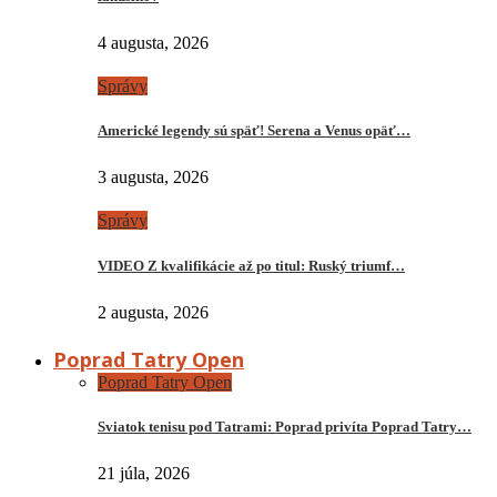
4 augusta, 2026
Správy
Americké legendy sú späť! Serena a Venus opäť…
3 augusta, 2026
Správy
VIDEO Z kvalifikácie až po titul: Ruský triumf…
2 augusta, 2026
Poprad Tatry Open
Poprad Tatry Open
Sviatok tenisu pod Tatrami: Poprad privíta Poprad Tatry…
21 júla, 2026