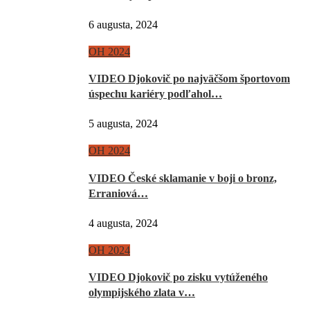
6 augusta, 2024
OH 2024
VIDEO Djokovič po najväčšom športovom
úspechu kariéry podľahol…
5 augusta, 2024
OH 2024
VIDEO České sklamanie v boji o bronz,
Erraniová…
4 augusta, 2024
OH 2024
VIDEO Djokovič po zisku vytúženého
olympijského zlata v…