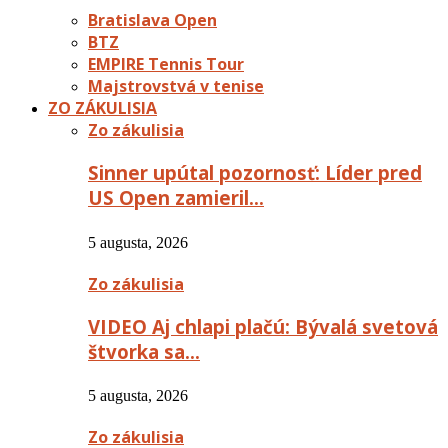
Bratislava Open
BTZ
EMPIRE Tennis Tour
Majstrovstvá v tenise
ZO ZÁKULISIA
Zo zákulisia
Sinner upútal pozornosť: Líder pred
US Open zamieril…
5 augusta, 2026
Zo zákulisia
VIDEO Aj chlapi plačú: Bývalá svetová
štvorka sa…
5 augusta, 2026
Zo zákulisia