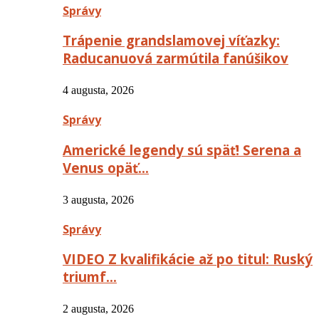
Správy
Trápenie grandslamovej víťazky:
Raducanuová zarmútila fanúšikov
4 augusta, 2026
Správy
Americké legendy sú späť! Serena a
Venus opäť…
3 augusta, 2026
Správy
VIDEO Z kvalifikácie až po titul: Ruský
triumf…
2 augusta, 2026