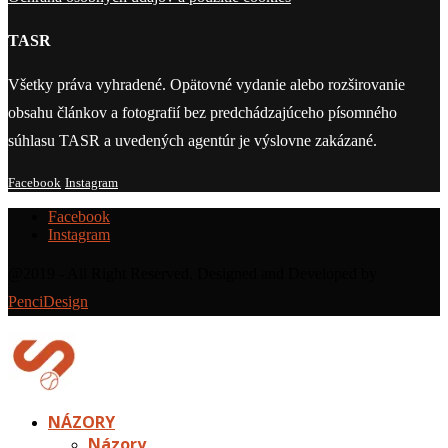
TASR
Všetky práva vyhradené. Opätovné vydanie alebo rozširovanie
obsahu článkov a fotografií bez predchádzajúceho písomného
súhlasu TASR a uvedených agentúr je výslovne zakázané.
Facebook
Instagram
Facebook
Instagram
@2019 - All Right Reserved. Designed and Developed by
PenciDesign
NÁZORY
Názory