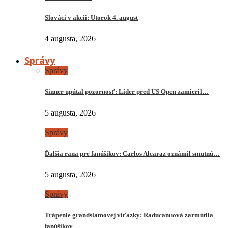
Slováci v akcii: Utorok 4. august
4 augusta, 2026
Správy
Správy
Sinner upútal pozornosť: Líder pred US Open zamieril…
5 augusta, 2026
Správy
Ďalšia rana pre fanúšikov: Carlos Alcaraz oznámil smutnú…
5 augusta, 2026
Správy
Trápenie grandslamovej víťazky: Raducanuová zarmútila
fanúšikov