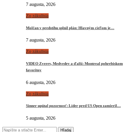
7 augusta, 2026
Zo zákulisia
Molčan v predstihu splnil plán: Hlavným cieľom je…
7 augusta, 2026
Zo zákulisia
VIDEO Zverev, Medvedev a ďalší: Montreal pohrebiskom
favoritov
6 augusta, 2026
Zo zákulisia
Sinner upútal pozornosť: Líder pred US Open zamieril…
5 augusta, 2026
Hľadaj