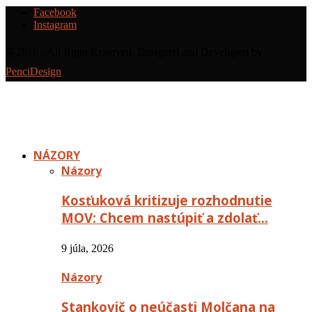
Facebook
Instagram
@2019 - All Right Reserved. Designed and Developed by
PenciDesign
NÁZORY
Názory
Kosťuková kritizuje rozhodnutie
MOV: Chcem nastúpiť a zdolať…
9 júla, 2026
Názory
Stankovič o neúčasti Molčana na