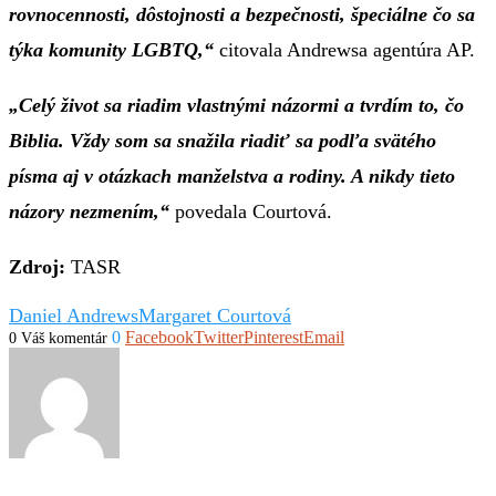
rovnocennosti, dôstojnosti a bezpečnosti, špeciálne čo sa
týka komunity LGBTQ,“
citovala Andrewsa agentúra AP.
„Celý život sa riadim vlastnými názormi a tvrdím to, čo
Biblia. Vždy som sa snažila riadiť sa podľa svätého
písma aj v otázkach manželstva a rodiny. A nikdy tieto
názory nezmením,“
povedala Courtová.
Zdroj:
TASR
Daniel Andrews
Margaret Courtová
0
Facebook
Twitter
Pinterest
Email
0 Váš komentár