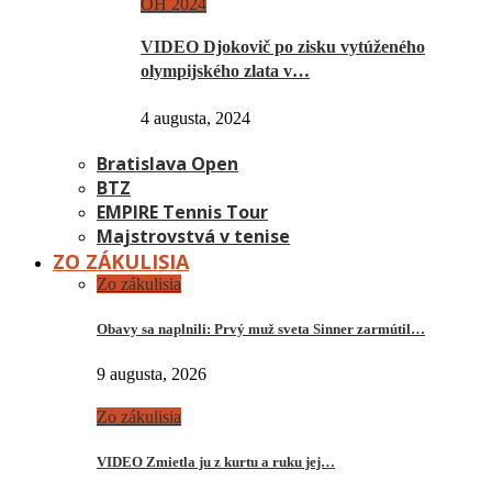
OH 2024
VIDEO Djokovič po zisku vytúženého
olympijského zlata v…
4 augusta, 2024
Bratislava Open
BTZ
EMPIRE Tennis Tour
Majstrovstvá v tenise
ZO ZÁKULISIA
Zo zákulisia
Obavy sa naplnili: Prvý muž sveta Sinner zarmútil…
9 augusta, 2026
Zo zákulisia
VIDEO Zmietla ju z kurtu a ruku jej…