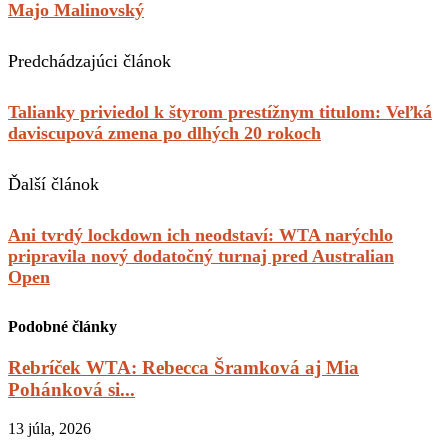
Majo Malinovský
Predchádzajúci článok
Talianky priviedol k štyrom prestížnym titulom: Veľká
daviscupová zmena po dlhých 20 rokoch
Ďalší článok
Ani tvrdý lockdown ich neodstaví: WTA narýchlo
pripravila nový dodatočný turnaj pred Australian
Open
Podobné články
Rebríček WTA: Rebecca Šramková aj Mia
Pohánková si...
13 júla, 2026