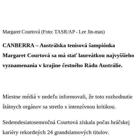
Margaret Courtová (Foto: TASR/AP - Lee Jin-man)
CANBERRA – Austrálska tenisová šampiónka
Margaret Courtová sa má stať laureátkou najvyššieho
vyznamenania v krajine čestného Rádu Austrálie.
Miestne médiá v nedeľu informovali, že toto rozhodnutie
štátnych orgánov sa stretlo s intenzívnou kritikou.
Sedemdesiatosemročná Courtová získala počas hráčskej
kariéry rekordných 24 grandslamových titulov.