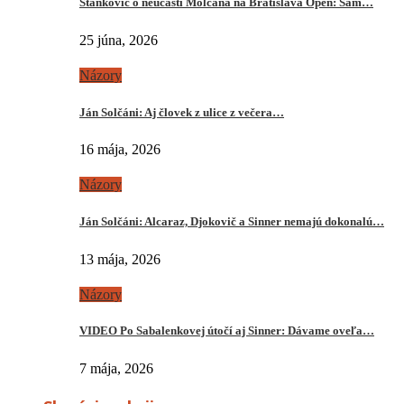
Stankovič o neúčasti Molčana na Bratislava Open: Sám…
25 júna, 2026
Názory
Ján Solčáni: Aj človek z ulice z večera…
16 mája, 2026
Názory
Ján Solčáni: Alcaraz, Djokovič a Sinner nemajú dokonalú…
13 mája, 2026
Názory
VIDEO Po Sabalenkovej útočí aj Sinner: Dávame oveľa…
7 mája, 2026