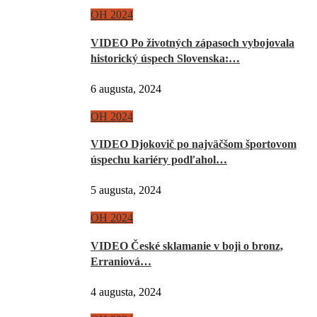
OH 2024
VIDEO Po životných zápasoch vybojovala
historický úspech Slovenska:…
6 augusta, 2024
OH 2024
VIDEO Djokovič po najväčšom športovom
úspechu kariéry podľahol…
5 augusta, 2024
OH 2024
VIDEO České sklamanie v boji o bronz,
Erraniová…
4 augusta, 2024