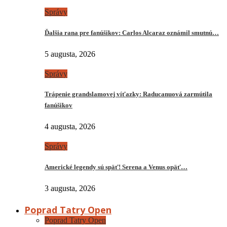
Správy
Ďalšia rana pre fanúšikov: Carlos Alcaraz oznámil smutnú…
5 augusta, 2026
Správy
Trápenie grandslamovej víťazky: Raducanuová zarmútila
fanúšikov
4 augusta, 2026
Správy
Americké legendy sú späť! Serena a Venus opäť…
3 augusta, 2026
Poprad Tatry Open
Poprad Tatry Open