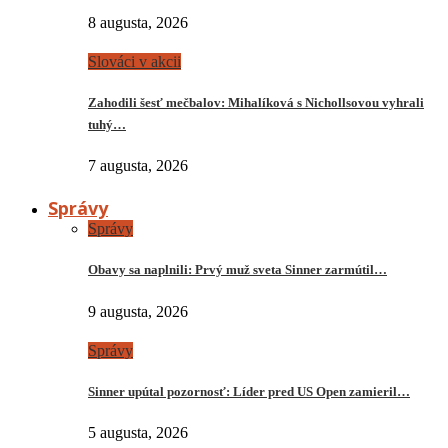
8 augusta, 2026
Slováci v akcii
Zahodili šesť mečbalov: Mihalíková s Nichollsovou vyhrali
tuhý…
7 augusta, 2026
Správy
Správy
Obavy sa naplnili: Prvý muž sveta Sinner zarmútil…
9 augusta, 2026
Správy
Sinner upútal pozornosť: Líder pred US Open zamieril…
5 augusta, 2026