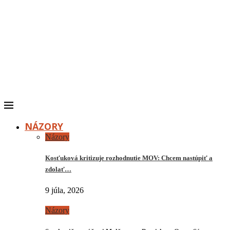
NÁZORY
Názory
Kosťuková kritizuje rozhodnutie MOV: Chcem nastúpiť a
zdolať…
9 júla, 2026
Názory