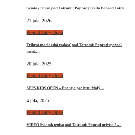
Sviatok tenisu pod Tatrami: Poprad privíta Poprad Tatry…
21 júla, 2026
Poprad Tatry Open
Trikrát maďarská radosť pod Tatrami: Poprad spoznal
mená…
20 júla, 2025
Poprad Tatry Open
SEPS KIDS OPEN – Energia pre hru: Malý…
4 júla, 2025
Poprad Tatry Open
VIDEO Sviatok tenisu pod Tatrami: Poprad privíta 5….