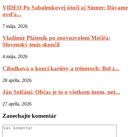
VIDEO Po Sabalenkovej útočí aj Sinner: Dávame
oveľa...
7 mája, 2026
Vladimír Pláteník po znovuzvolení Mečířa:
Slovenský tenis skončil
4 mája, 2026
Cibulková o konci kariéry a tréneroch: Bol z...
28 apríla, 2026
Ján Solčáni: Občas je to o všetkom inom, než...
27 apríla, 2026
Zanechajte komentár