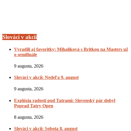
Slováci v akcii
Vyradili aj favoritky: Mihalíková s Britkou na Masters už
o semifinále
9 augusta, 2026
Slováci v akcii: Nedeľa 9. august
9 augusta, 2026
Explózia radosti pod Tatrami: Slovenský pár dobyl
Poprad Tatry Open
8 augusta, 2026
Slováci v akcii: Sobota 8. august