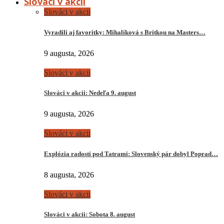
Slováci v akcii
Slováci v akcii
Vyradili aj favoritky: Mihalíková s Britkou na Masters…
9 augusta, 2026
Slováci v akcii
Slováci v akcii: Nedeľa 9. august
9 augusta, 2026
Slováci v akcii
Explózia radosti pod Tatrami: Slovenský pár dobyl Poprad…
8 augusta, 2026
Slováci v akcii
Slováci v akcii: Sobota 8. august