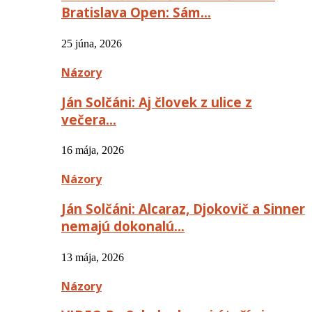
Bratislava Open: Sám…
25 júna, 2026
Názory
Ján Solčáni: Aj človek z ulice z
večera…
16 mája, 2026
Názory
Ján Solčáni: Alcaraz, Djokovič a Sinner
nemajú dokonalú…
13 mája, 2026
Názory