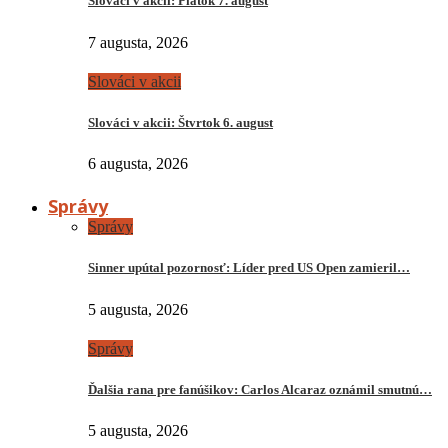
Slováci v akcii: Piatok 7. august
7 augusta, 2026
Slováci v akcii
Slováci v akcii: Štvrtok 6. august
6 augusta, 2026
Správy
Správy
Sinner upútal pozornosť: Líder pred US Open zamieril…
5 augusta, 2026
Správy
Ďalšia rana pre fanúšikov: Carlos Alcaraz oznámil smutnú…
5 augusta, 2026