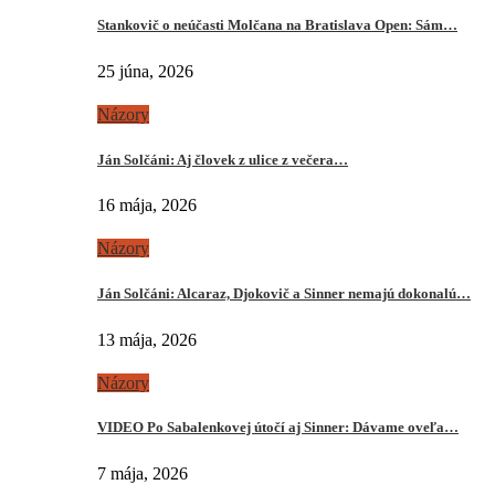
Stankovič o neúčasti Molčana na Bratislava Open: Sám…
25 júna, 2026
Názory
Ján Solčáni: Aj človek z ulice z večera…
16 mája, 2026
Názory
Ján Solčáni: Alcaraz, Djokovič a Sinner nemajú dokonalú…
13 mája, 2026
Názory
VIDEO Po Sabalenkovej útočí aj Sinner: Dávame oveľa…
7 mája, 2026