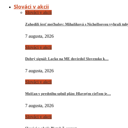
Slováci v akcii
Slováci v akcii
Zahodili šesť mečbalov: Mihalíková s Nichollsovou vyhrali tu
7 augusta, 2026
Slováci v akcii
Dobrý signál: Lacko na ME doviedol Slovensko k…
7 augusta, 2026
Slováci v akcii
Molčan v predstihu splnil plán: Hlavným cieľom je…
7 augusta, 2026
Slováci v akcii